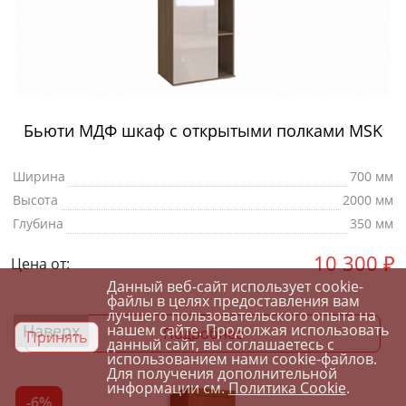
Бьюти МДФ шкаф с открытыми полками MSK
Ширина
700 мм
Высота
2000 мм
Глубина
350 мм
10 300
₽
Цена от:
Данный веб-сайт использует cookie-
файлы в целях предоставления вам
лучшего пользовательского опыта на
Наверх
нашем сайте. Продолжая использовать
Подробнее
Принять
данный сайт, вы соглашаетесь с
использованием нами cookie-файлов.
Для получения дополнительной
информации см.
Политика Cookie
.
-6%