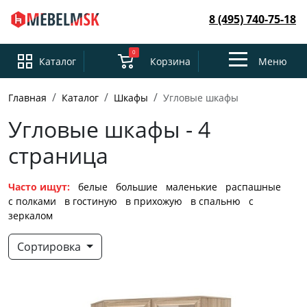
8 (495) 740-75-18
0
Toggle
Каталог
Корзина
Меню
navigation
Главная
Каталог
Шкафы
Угловые шкафы
Угловые шкафы - 4
страница
Часто ищут:
белые
большие
маленькие
распашные
с полками
в гостиную
в прихожую
в спальню
с
зеркалом
Сортировка